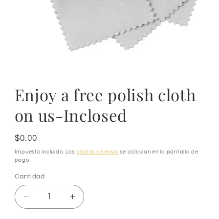
Abrir
elemento
multimedia
1
Enjoy a free polish cloth
en
una
on us-Inclosed
ventana
modal
Precio
$0.00
habitual
Impuesto incluido. Los
gastos de envío
se calculan en la pantalla de
pago.
Cantidad
Reducir
Aumentar
cantidad
cantidad