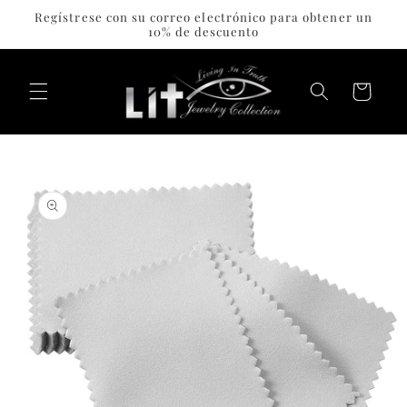
Ir
Regístrese con su correo electrónico para obtener un
directamente
10% de descuento
al contenido
Carrito
Ir
directamente
a la
información
del producto