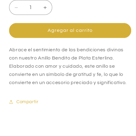
Reducir
Aumentar
cantidad
cantidad
para
para
Anillo
Anillo
Agregar al carrito
Bendito
Bendito
de
de
Plata
Plata
Abrace el sentimiento de las bendiciones divinas
de
de
con nuestro Anillo Bendito de Plata Esterlina.
Ley
Ley
Elaborado con amor y cuidado, este anillo se
convierte en un símbolo de gratitud y fe, lo que lo
convierte en un accesorio preciado y significativo.
Compartir