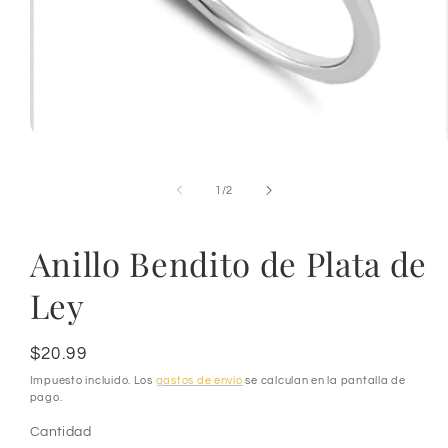
Abrir
elemento
multimedia
de
1
1
/
2
en
una
ventana
Anillo Bendito de Plata de
modal
Ley
Precio
$20.99
habitual
Impuesto incluido. Los
gastos de envío
se calculan en la pantalla de
pago.
Cantidad