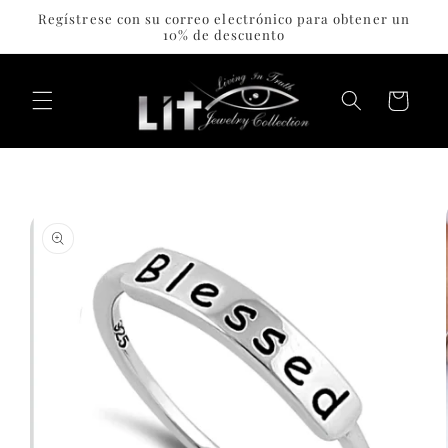
Ir
Regístrese con su correo electrónico para obtener un
directamente
10% de descuento
al contenido
Carrito
Ir
directamente
a la
información
del producto